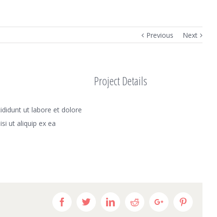
Previous
Next
Project Details
didunt ut labore et dolore
i ut aliquip ex ea
Facebook
Twitter
Linkedin
Reddit
Google+
Pinteres