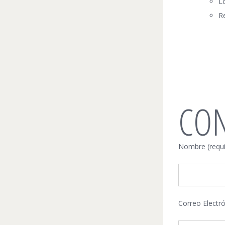
Lo
R
CO
Nombre (requi
Correo Electró