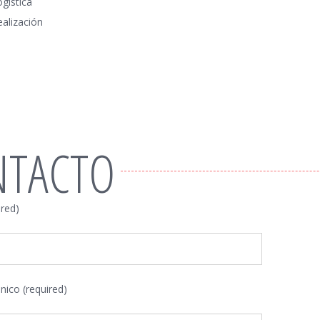
gística
ealización
NTACTO
red)
nico (required)