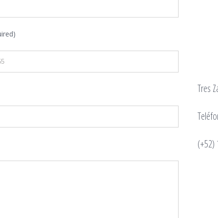
ired)
Tres Z
Teléfo
(+52) 