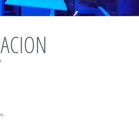
ENTACIÓN
NACION
s.
os.